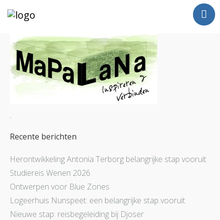
Jan Luursema
Wat doe ik?
Netwerken en Partners
Opdrachten
Reizen
Contact
.
Recente berichten
Herontwikkeling Antonia Terborg belangrijke stap vooruit
Studiereis Wenen 2026
Ontwerpen voor Blue Zones
Logeerhuis Nunspeet: een belangrijke stap vooruit
Nieuwe stap: reisbegeleiding bij Djoser