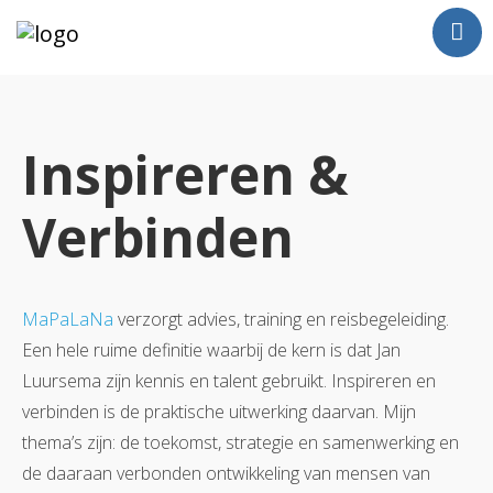
Jan Luursema
Wat doe ik?
Netwerken en Partners
Inspireren &
Opdrachten
Reizen
Verbinden
Contact
MaPaLaNa
verzorgt advies, training en reisbegeleiding.
Een hele ruime definitie waarbij de kern is dat Jan
Luursema zijn kennis en talent gebruikt. Inspireren en
verbinden is de praktische uitwerking daarvan. Mijn
thema’s zijn: de toekomst, strategie en samenwerking en
de daaraan verbonden ontwikkeling van mensen van