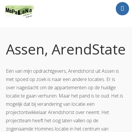
Jan Luursema
Wat doe ik?
Assen, ArendState
Netwerken en Partners
Opdrachten
Reizen
Eén van mijn opdrachtgevers, Arendshorst uit Assen is
Contact
met spoed op zoek is naar een andere locaties. Er is
over nagedacht om de appartementen op de huidige
locatie te gaan verhuren. Maar het pand is te oud. Het is
mogelijk dat bij verandering van locatie een
projectontwikkelaar Arendshorst over neemt. Het
projectteam heeft het oog laten vallen op de
zogenaamde Hommes locatie in het centrum van