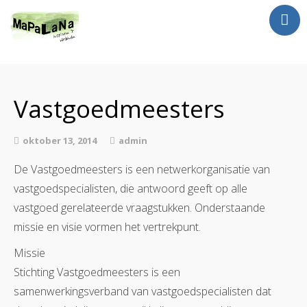
Jan Luursema
Wat doe ik?
Vastgoedmeesters
Netwerken en Partners
Opdrachten
oktober 13, 2014
admin
Reizen
De Vastgoedmeesters is een netwerkorganisatie van
Contact
vastgoedspecialisten, die antwoord geeft op alle
vastgoed gerelateerde vraagstukken. Onderstaande
missie en visie vormen het vertrekpunt.
Missie
Stichting Vastgoedmeesters is een
samenwerkingsverband van vastgoedspecialisten dat