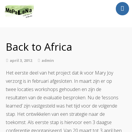
Jan Luursema
Wat doe ik?
Back to Africa
Netwerken en Partners
Opdrachten
april 3, 2012
admin
Reizen
Het eerste deel van het project dat ik voor Mary Joy
Contact
verzorg is in februari afgesloten. In maart zijn er op
twee locaties workshops gehouden en zijn de
resultaten van de evaluatie besproken. Nu de ‘lessons
learned’ zijn vastgesteld was het tijd voor de volgende
stap. Het ontwikkelen van een strategie naar de
toekomst. Als eerste stap is hiervoor een 3 daagse
conferentie georganiseerd. Van 20 maart tot 3 april ben