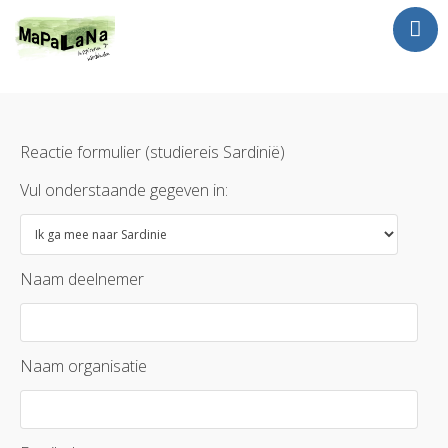
Jan Luursema
Wat doe ik?
Netwerken en Partners
Reactie formulier (studiereis Sardinië)
Opdrachten
Vul onderstaande gegeven in:
Reizen
Contact
Naam deelnemer
Naam organisatie