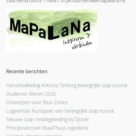
Luursema (0653 178681 of jan.luursema@mapalana.nl)
.
Recente berichten
Herontwikkeling Antonia Terborg belangrijke stap vooruit
Studiereis Wenen 2026
Ontwerpen voor Blue Zones
Logeerhuis Nunspeet: een belangrijke stap vooruit
Nieuwe stap: reisbegeleiding bij Djoser
Principeverzoek VitaalThuus ingediend