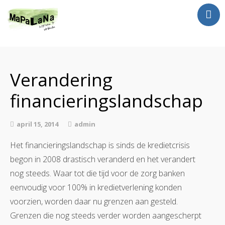
Jan Luursema
Wat doe ik?
Verandering
Netwerken en Partners
Opdrachten
financieringslandschap
Reizen
april 15, 2014
admin
Contact
Het financieringslandschap is sinds de kredietcrisis
begon in 2008 drastisch veranderd en het verandert
nog steeds. Waar tot die tijd voor de zorg banken
eenvoudig voor 100% in kredietverlening konden
voorzien, worden daar nu grenzen aan gesteld.
Grenzen die nog steeds verder worden aangescherpt