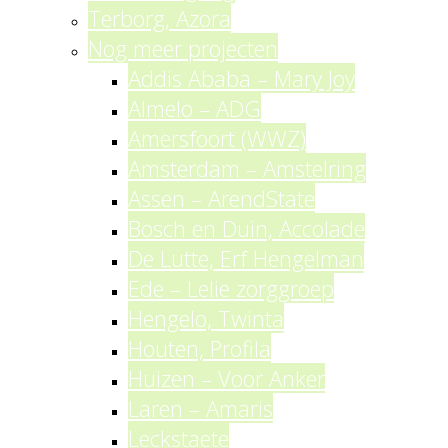
Terborg, Azora
Nog meer projecten
Addis Ababa – Mary Joy
Almelo – ADG
Amersfoort (WWZ)
Amsterdam – Amstelring
Assen – ArendState
Bosch en Duin, Accolade
De Lutte, Erf Hengelman
Ede – Lelie zorggroep
Hengelo, Twinta
Houten, Profila
Huizen – Voor Anker
Laren – Amaris
Leckstaete