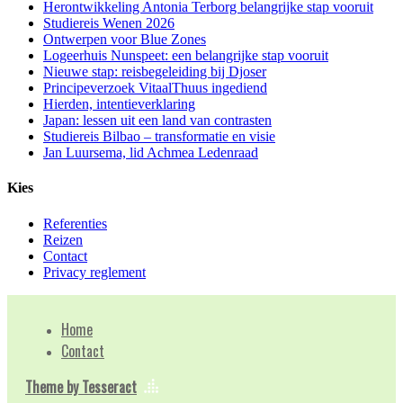
Herontwikkeling Antonia Terborg belangrijke stap vooruit
Studiereis Wenen 2026
Ontwerpen voor Blue Zones
Logeerhuis Nunspeet: een belangrijke stap vooruit
Nieuwe stap: reisbegeleiding bij Djoser
Principeverzoek VitaalThuus ingediend
Hierden, intentieverklaring
Japan: lessen uit een land van contrasten
Studiereis Bilbao – transformatie en visie
Jan Luursema, lid Achmea Ledenraad
Kies
Referenties
Reizen
Contact
Privacy reglement
Home
Contact
Theme by Tesseract