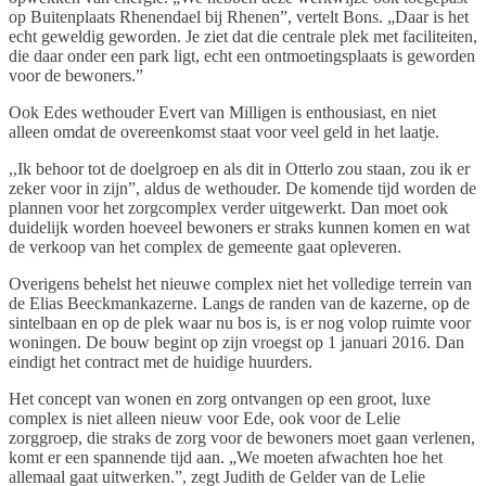
op Buitenplaats Rhenendael bij Rhenen”, vertelt Bons. „Daar is het
echt geweldig geworden. Je ziet dat die centrale plek met faciliteiten,
die daar onder een park ligt, echt een ontmoetingsplaats is geworden
voor de bewoners.”
Ook Edes wethouder Evert van Milligen is enthousiast, en niet
alleen omdat de overeenkomst staat voor veel geld in het laatje.
,,Ik behoor tot de doelgroep en als dit in Otterlo zou staan, zou ik er
zeker voor in zijn”, aldus de wethouder. De komende tijd worden de
plannen voor het zorgcomplex verder uitgewerkt. Dan moet ook
duidelijk worden hoeveel bewoners er straks kunnen komen en wat
de verkoop van het complex de gemeente gaat opleveren.
Overigens behelst het nieuwe complex niet het volledige terrein van
de Elias Beeckmankazerne. Langs de randen van de kazerne, op de
sintelbaan en op de plek waar nu bos is, is er nog volop ruimte voor
woningen. De bouw begint op zijn vroegst op 1 januari 2016. Dan
eindigt het contract met de huidige huurders.
Het concept van wonen en zorg ontvangen op een groot, luxe
complex is niet alleen nieuw voor Ede, ook voor de Lelie
zorggroep, die straks de zorg voor de bewoners moet gaan verlenen,
komt er een spannende tijd aan. „We moeten afwachten hoe het
allemaal gaat uitwerken.”, zegt Judith de Gelder van de Lelie