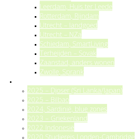
Leerdam, Huis ter Leede
Rotterdam, Rijndam
Utrecht – landgoed
Utrecht – NZa
Schiedam, SmartLiving
Terheijden – Sovak
Zaanstad, anders wonen
Zwolle, Sprank
Reizen
2025 – Djoser (Sri Lanka/Japan)
2025 – Bilbao
2024, Sardinië, blue zones
2023 – Griekenland
2022 Indonesië
2020 Studiereis Londen-Cambridge