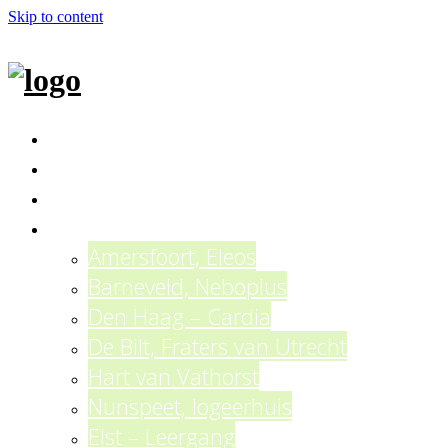
Skip to content
Jan Luursema
Wat doe ik?
Netwerken en Partners
Opdrachten
Amersfoort, Eleos
Barneveld, Neboplus
Den Haag – Cardia
De Bilt, Fraters van Utrecht
Hart van Vathorst
Nunspeet, logeerhuis
Elst – Leergang