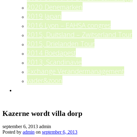
2020 Denemarken
2019 Japan
2016 Lyon – EAHSA congres
2015, Duitsland – Zwitserland Tour
2015, Drielanden Tour
2014 Boedapest
2013, Scandinavie
Exchange Verandermanagement
vader&zoon
Contact
Kazerne wordt villa dorp
september 6, 2013
admin
Posted by
admin
on
september 6, 2013