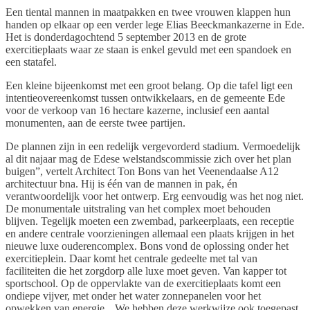
Een tiental mannen in maatpakken en twee vrouwen klappen hun
handen op elkaar op een verder lege Elias Beeckmankazerne in Ede.
Het is donderdagochtend 5 september 2013 en de grote
exercitieplaats waar ze staan is enkel gevuld met een spandoek en
een statafel.
Een kleine bijeenkomst met een groot belang. Op die tafel ligt een
intentieovereenkomst tussen ontwikkelaars, en de gemeente Ede
voor de verkoop van 16 hectare kazerne, inclusief een aantal
monumenten, aan de eerste twee partijen.
De plannen zijn in een redelijk vergevorderd stadium. Vermoedelijk
al dit najaar mag de Edese welstandscommissie zich over het plan
buigen”, vertelt Architect Ton Bons van het Veenendaalse A12
architectuur bna. Hij is één van de mannen in pak, én
verantwoordelijk voor het ontwerp. Erg eenvoudig was het nog niet.
De monumentale uitstraling van het complex moet behouden
blijven. Tegelijk moeten een zwembad, parkeerplaats, een receptie
en andere centrale voorzieningen allemaal een plaats krijgen in het
nieuwe luxe ouderencomplex. Bons vond de oplossing onder het
exercitieplein. Daar komt het centrale gedeelte met tal van
faciliteiten die het zorgdorp alle luxe moet geven. Van kapper tot
sportschool. Op de oppervlakte van de exercitieplaats komt een
ondiepe vijver, met onder het water zonnepanelen voor het
opwekken van energie. „We hebben deze werkwijze ook toegepast