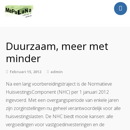
Jan Luursema
Wat doe ik?
Duurzaam, meer met
Netwerken en Partners
Opdrachten
minder
Reizen
februari 15, 2012
admin
Contact
Na een lang voorbereidingstraject is de Normatieve
HuisvestingsComponent (NHC) per 1 januari 2012
ingevoerd. Met een overgangsperiode van enkele jaren
zijn zorginstellingen nu geheel verantwoordelijk voor alle
huisvestingslasten. De NHC biedt mooie kansen: alle
vergoedingen voor vastgoedinvesteringen en de