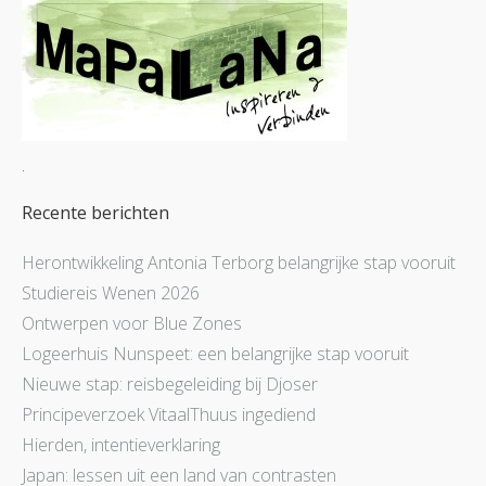
.
Recente berichten
Herontwikkeling Antonia Terborg belangrijke stap vooruit
Studiereis Wenen 2026
Ontwerpen voor Blue Zones
Logeerhuis Nunspeet: een belangrijke stap vooruit
Nieuwe stap: reisbegeleiding bij Djoser
Principeverzoek VitaalThuus ingediend
Hierden, intentieverklaring
Japan: lessen uit een land van contrasten